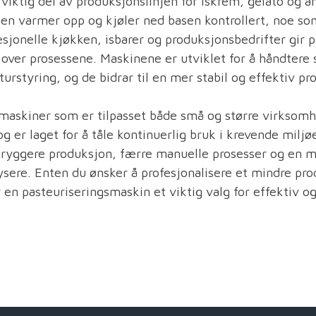
viktig del av produksjonslinjen for iskrem, gelato og 
n varmer opp og kjøler ned basen kontrollert, noe som
esjonelle kjøkken, isbarer og produksjonsbedrifter gir 
l over prosessene. Maskinene er utviklet for å håndte
urstyring, og de bidrar til en mer stabil og effektiv pr
smaskiner som er tilpasset både små og større virksomh
og er laget for å tåle kontinuerlig bruk i krevende miljø
tryggere produksjon, færre manuelle prosesser og en m
rysere. Enten du ønsker å profesjonalisere et mindre pr
r en pasteuriseringsmaskin et viktig valg for effektiv og