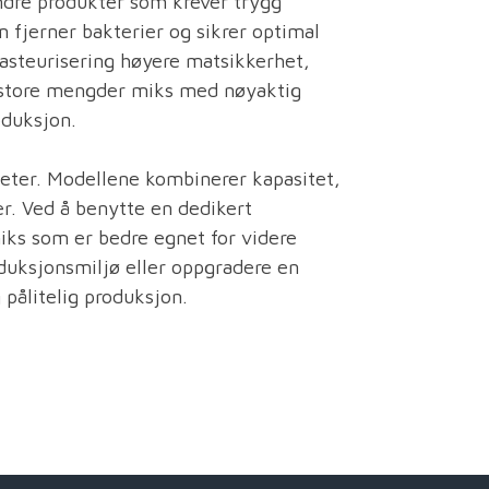
andre produkter som krever trygg
 fjerner bakterier og sikrer optimal
pasteurisering høyere matsikkerhet,
re store mengder miks med nøyaktig
oduksjon.
eter. Modellene kombinerer kapasitet,
er. Ved å benytte en dedikert
iks som er bedre egnet for videre
oduksjonsmiljø eller oppgradere en
 pålitelig produksjon.